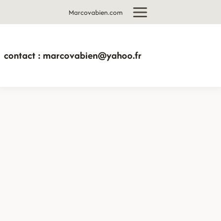
Aller
Marcovabien.com
au
contenu
contact : marcovabien@yahoo.fr