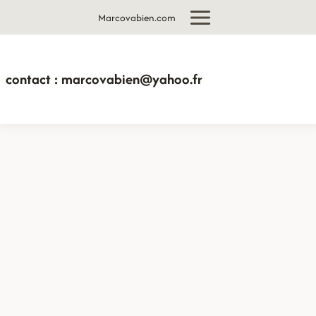
Aller
Marcovabien.com
au
contenu
contact : marcovabien@yahoo.fr