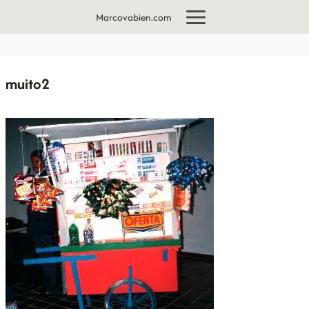
Aller
Marcovabien.com
au
contenu
muito2