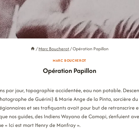
/
Marc Boucherot
/
Opération Papillon
MARC BOUCHEROT
Opération Papillon
 kms par jour, topographie accidentée, eau non potable. Desce
 photographe de Guérini) & Marie Ange de la Pinta, sorcière du 
 légionnaires et ses trafiquants avait pour but de retranscrire
ue nos guides, des Indiens Wayana de Camopi, s’enfuient av
e « Ici est mort Henry de Monfray ».